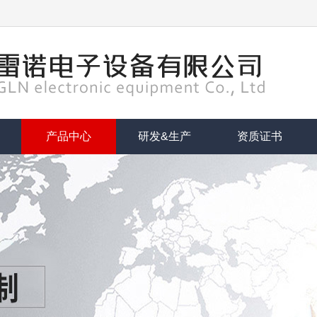
产品中心
研发&生产
资质证书