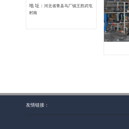
地 址：
河北省青县马厂镇王胜武屯
村南
友情链接：